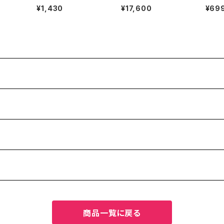
日間プログラム（宝島
¥1,430
¥17,600
¥69
社）
商品一覧に戻る