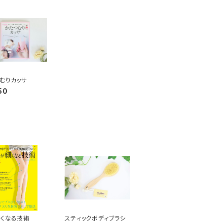
むりカッサ
50
くなる技術
スティックボディブラシ