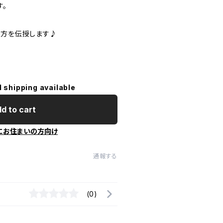
す。
り方を伝授します♪
l shipping available
d to cart
にお住まいの方向け
通報する
(0)