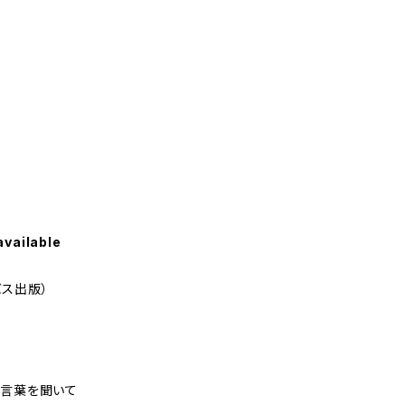
available
バス出版）
書
う言葉を聞いて