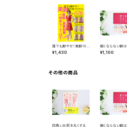
誰でも脚やせ！美脚10
細くならない脚
日間プログラム（宝島
¥1,430
¥1,100
社）
その他の商品
四角いお尻を丸くする
細くならない脚