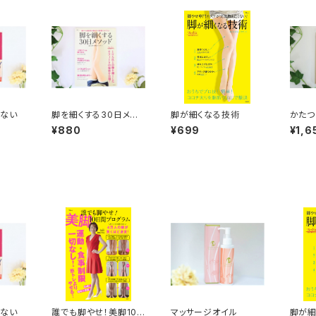
はない
脚を細くする30日メソッ
脚が細くなる技術
かたつ
ド
¥880
¥699
¥1,6
はない
誰でも脚やせ！美脚10
マッサージオイル
脚が細