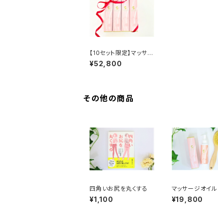
【10セット限定】マッサー
ジオイルセット
¥52,800
その他の商品
四角いお尻を丸くする
マッサージオイル
シセット
¥1,100
¥19,800