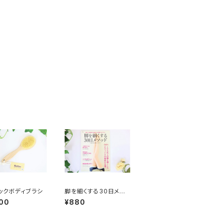
ックボディブラシ
脚を細くする30日メソッ
ド
00
¥880