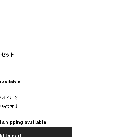
シセット
available
ジオイルと
商品です♪
l shipping available
d to cart